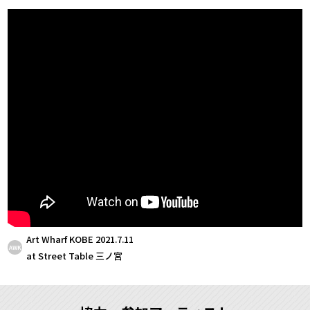
Art Wharf KOBE 2021.7.11
AWK
at Street Table 三ノ宮