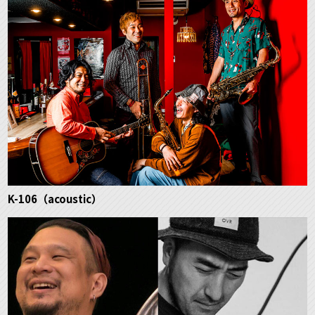
K-106（acoustic）